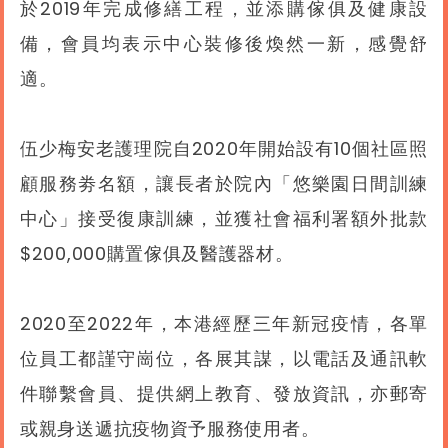
於2019年完成修繕工程，並添購傢俱及健康設
備，會員均表示中心裝修後煥然一新，感覺舒
適。
伍少梅安老護理院自2020年開始設有10個社區照
顧服務劵名額，讓長者於院內「悠樂園日間訓練
中心」接受復康訓練，並獲社會福利署額外批款
$200,000購置傢俱及醫護器材。
2020至2022年，本港經歷三年新冠疫情，各單
位員工都謹守崗位，各展其謀，以電話及通訊軟
件聯繫會員、提供網上教育、發放資訊，亦郵寄
或親身送遞抗疫物資予服務使用者。