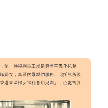
，第一件福利事工就是興辦平民化托兒
職婦女，為區內母親們服務。此托兒所後
香港東區婦女福利會幼兒園」，位處筲箕