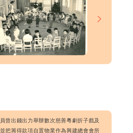
員曾出錢出力舉辦數次慈善粵劇折子戲及
並把籌得款項自置物業作為興建總會會所