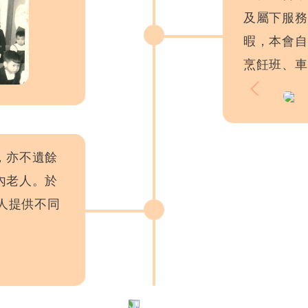
及屬下服務
暇，本會自
烹飪班、車
，亦不遺餘
內老人。於
老人提供不同