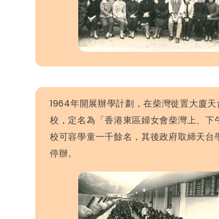
1964年開展辦學計劃，在柴灣徙置大廈
校，定名為「香港東區婦女會柴灣上、下
校可容學童一千餘名，其後政府取締天台
停辦。