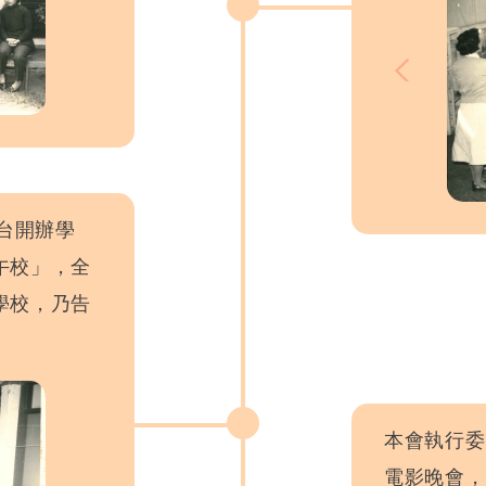
天台開辦學
午校」，全
學校，乃告
本會執行委
電影晚會，