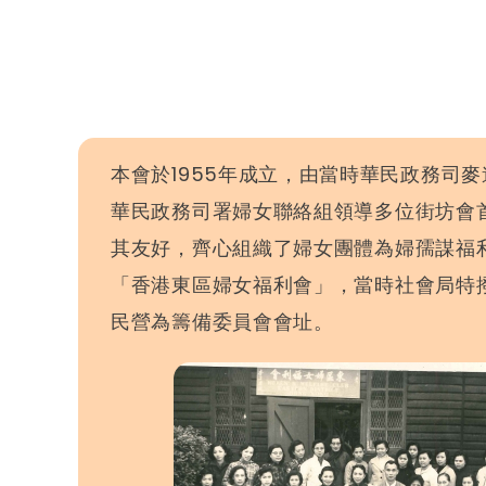
本會於1955年成立，由當時華民政務司
華民政務司署婦女聯絡組領導多位街坊會
其友好，齊心組織了婦女團體為婦孺謀福
「香港東區婦女福利會」，當時社會局特
民營為籌備委員會會址。