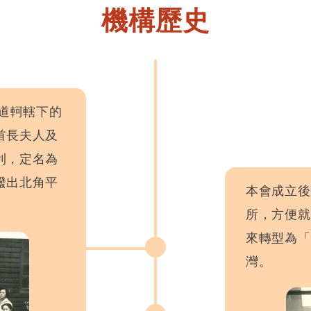
機構歷史
麥道軻轄下的
首長夫人及
利，定名為
撥出北角平
本會成立後
所，方便就
來轉型為「
灣。